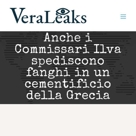
Salta
al
contenuto
Anche i
Commissari Ilva
spediscono
fanghi in un
cementificio
della Grecia