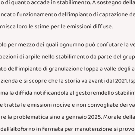
 di quanto accade in stabilimento. A sostegno della 
ncato funzionamento dell’impianto di captazione dei 
nisca loro le stime per le emissioni diffuse.
colo per mezzo dei quali ognumno può confutare la ve
spezioni di arpile nello stabilimento da parte del gru
dell’impianto di granulazione loppa a valle degli altif
l’azienda e si scopre che la storia va avanti dal 2021
erma la diffida notificandola al gestoremdello stabil
 tratta le emissioni nocive e non convogliate dei vap
re la problematica sino a gennaio 2025. Morale della 
ria dall’altoforno in fermata per manutenzione si pro