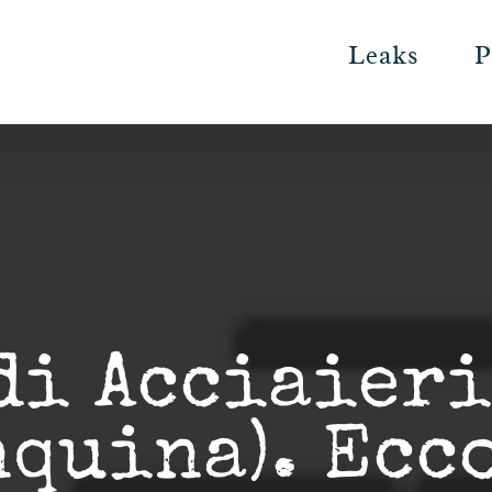
Leaks
P
di Acciaieri
nquina). Ecc