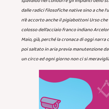
spavaldo nel condurre gli impianti dello st
dalle radici filosofiche native sino a che 
n’è accorto anche il pigiabottoni Urso che h
colosso dell’acciaio franco indiano Arcelo
Maio, già, perché la cronaca di oggi narra
poi saltato in aria previa manutenzione da 1
un circo ed ogni giorno non ci si meravigli