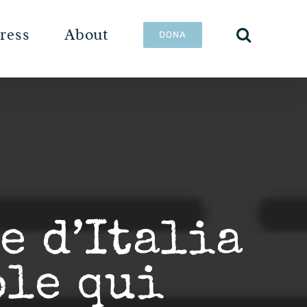
ress
About
DONA
e d’Italia
ole qui