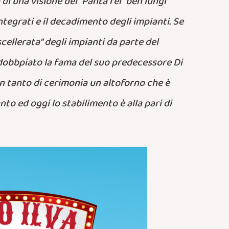
di una visione del “Panta rei” ben lungi
ntegrati e il decadimento degli impianti. Se
cellerata” degli impianti da parte del
 dobbpiato la fama del suo predecessore Di
n tanto di cerimonia un altoforno che è
nto ed oggi lo stabilimento è alla pari di