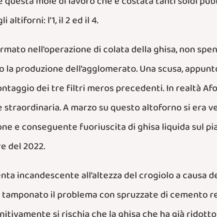
questa mole di lavoro che è costata tanti soldi pubbl
ltiforni: l’1, il 2 ed il 4.
rmato nell’operazione di colata della ghisa, non spen
o la produzione dell’agglomerato. Una scusa, appunt
ntaggio dei tre filtri meros precedenti. In realtà Afo
straordinaria. A marzo su questo altoforno si era v
ne e conseguente fuoriuscita di ghisa liquida sul pia
e del 2022.
ta incandescente all’altezza del crogiolo a causa del
to tamponato il problema con spruzzate di cemento r
tivamente si rischia che la ghisa che ha già ridotto 