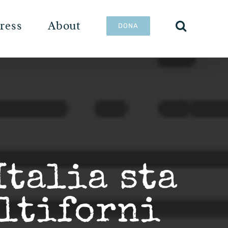
ress
About
DONA
Italia sta
altiforni