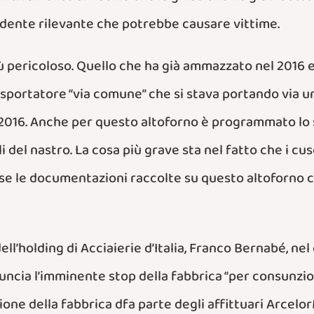
cidente rilevante che potrebbe causare vittime.
iù pericoloso. Quello che ha già ammazzato nel 2016 e
rasportatore “via comune”
che si stava portando via un
16. Anche per questo altoforno è programmato lo st
i del nastro. La cosa più grave sta nel fatto che i cusc
rose le documentazioni raccolte su questo altoforno
ll’holding di Acciaierie d’Italia, Franco Bernabé, ne
ncia l’imminente stop della fabbrica “per consunzio
stione della fabbrica dfa parte degli affittuari Arcelo