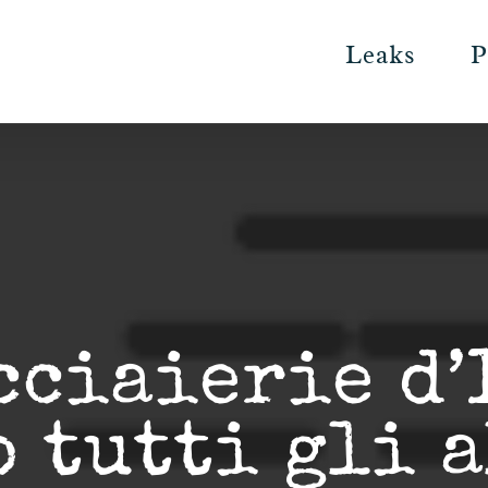
Leaks
P
cciaierie d’
 tutti gli 