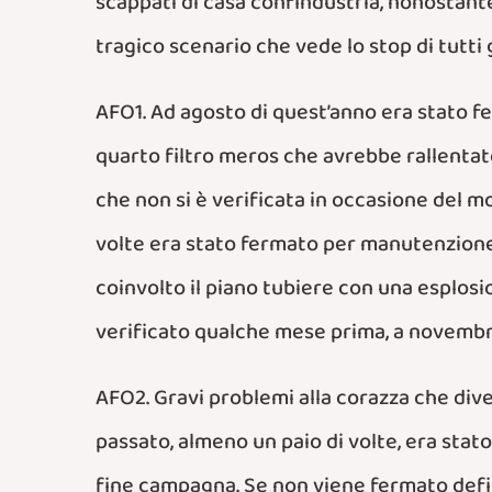
scappati di casa confindustria, nonostante 
tragico scenario che vede lo stop di tutti gli a
AFO1. Ad agosto di quest’anno era stato fe
quarto filtro meros che avrebbe rallentat
che non si è verificata in occasione del mo
volte era stato fermato per manutenzione 
coinvolto
il piano tubiere
con una esplosio
verificato qualche mese prima, a novembr
AFO2. Gravi problemi alla corazza che diven
passato, almeno un paio di volte, era sta
fine campagna. Se non viene fermato defini