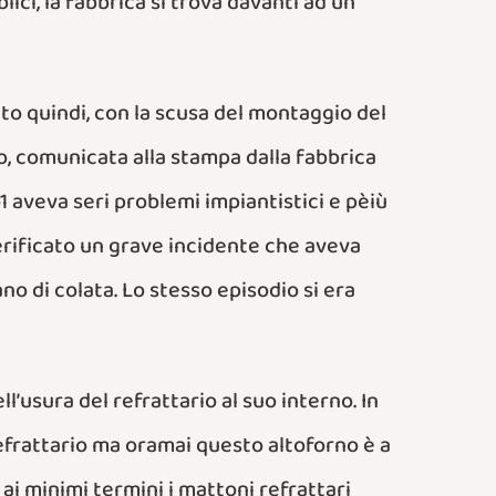
ici, la fabbrica si trova davanti ad un
to quindi, con la scusa del montaggio del
o, comunicata alla stampa dalla fabbrica
1 aveva seri problemi impiantistici e pèiù
erificato un grave incidente che aveva
no di colata. Lo stesso episodio si era
l’usura del refrattario al suo interno. In
efrattario ma oramai questo altoforno è a
ai minimi termini i mattoni refrattari